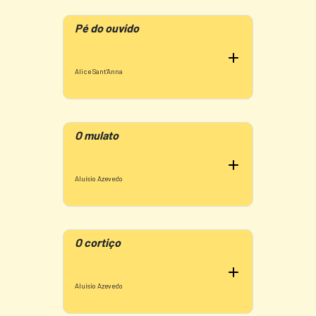
Pé do ouvido
Alice Sant'Anna
O mulato
Aluísio Azevedo
O cortiço
Aluísio Azevedo