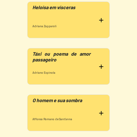
Heloísa em vísceras
Adriana Zapparoli
Táxi ou poema de amor
passageiro
Adriano Espínola
O homem e sua sombra
Affonso Romano de Sant'anna