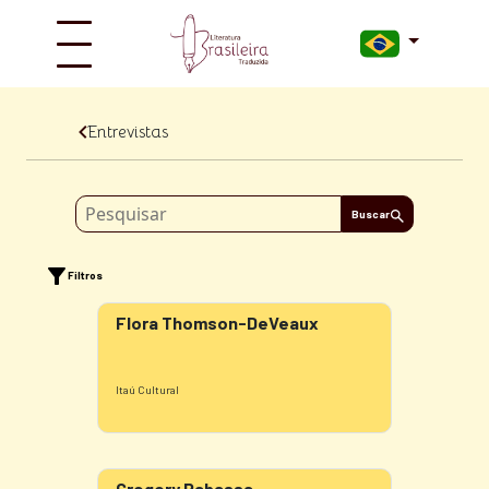
Entrevistas
Buscar
Filtros
Flora Thomson-DeVeaux
Itaú Cultural
Gregory Rabassa