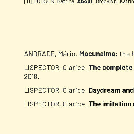
[11] DODSON, Katrina.
About
. Brooklyn: Katri
ANDRADE, Mário.
Macunaíma:
the h
LISPECTOR, Clarice.
The complete 
2018.
LISPECTOR, Clarice.
Daydream and 
LISPECTOR, Clarice.
The imitation 