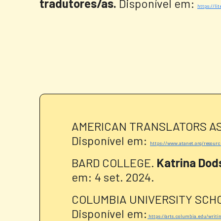
tradutores/as.
Disponível em:
https://li
AMERICAN TRANSLATORS ASS
Disponível em:
https://www.atanet.org/resourc
BARD COLLEGE.
Katrina Dod
em: 4 set. 2024.
COLUMBIA UNIVERSITY SCHO
Disponível em:
https://arts.columbia.edu/writin