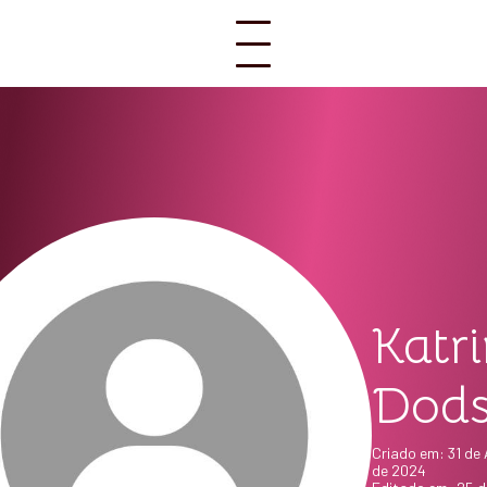
Katr
Dod
Criado em: 31 de
de 2024