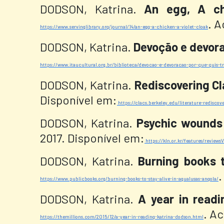
DODSON, Katrina.
An egg, A ch
. A
https://www.servinglibrary.org/journal/14/an-egg-a-chicken-a-violet-cloak
DODSON, Katrina.
Devoção e devora
https://www.itaucultural.org.br/biblioteca/devocao-e-devoracao-por-que-quis-
DODSON, Katrina.
Rediscovering Cl
Disponível em:
https://clacs.berkeley.edu/literature-rediscov
DODSON, Katrina.
Psychic wounds 
2017. Disponível em:
https://kln.or.kr/features/reviews
DODSON, Katrina.
Burning books t
.
https://www.publicbooks.org/burning-books-to-stay-alive-in-agualusas-angola/
DODSON, Katrina.
A year in readi
. A
https://themillions.com/2015/12/a-year-in-reading-katrina-dodson.html