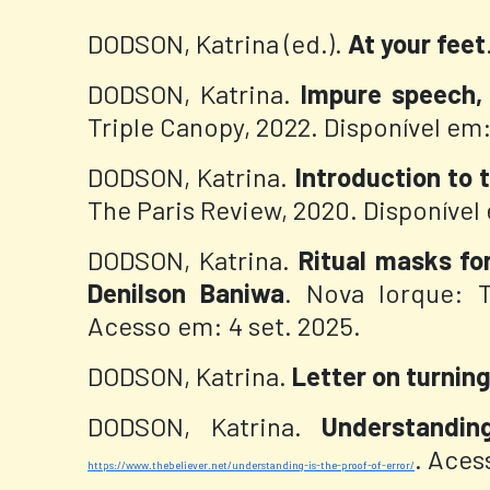
DODSON, Katrina (ed.).
At your feet
DODSON, Katrina.
Impure speech, 
Triple Canopy, 2022. Disponível em
DODSON, Katrina.
Introduction to 
The Paris Review, 2020. Disponível
DODSON, Katrina.
Ritual masks fo
Denilson Baniwa
. Nova Iorque: T
Acesso em: 4 set. 2025.
DODSON, Katrina.
Letter on turning
DODSON, Katrina.
Understandin
. Aces
https://www.thebeliever.net/understanding-is-the-proof-of-error/