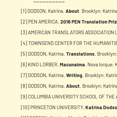
[1] DODSON, Katrina.
About
. Brooklyn: Katrin
[2] PEN AMERICA.
2016 PEN Translation Pri
[3] AMERICAN TRANSLATORS ASSOCIATION (
[4] TOWNSEND CENTER FOR THE HUMANITI
[5] DODSON, Katrina.
Translations
. Brooklyn
[6] KINO LORBER.
Macunaíma
. Nova Iorque: 
[7] DODSON, Katrina.
Writing
. Brooklyn: Katr
[8] DODSON, Katrina.
About
. Brooklyn: Katri
[9] COLUMBIA UNIVERSITY SCHOOL OF THE
[10] PRINCETON UNIVERSITY.
Katrina Dods