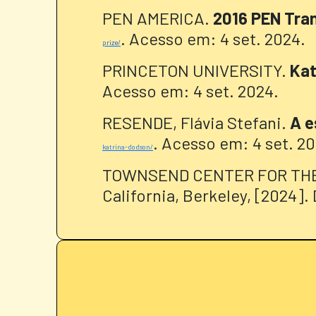
PEN AMERICA.
2016 PEN Tran
. Acesso em: 4 set. 2024.
prize/
PRINCETON UNIVERSITY.
Kat
Acesso em: 4 set. 2024.
RESENDE, Flávia Stefani.
A e
. Acesso em: 4 set. 20
katrina-dodson/
TOWNSEND CENTER FOR THE
California, Berkeley, [2024].