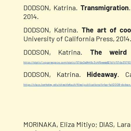
DODSON, Katrina.
Transmigration
2014.
DODSON, Katrina.
The art of coo
University of California Press, 2014
DODSON, Katrina.
The weird
https://static1.squarespace.com/static/57da0a8446c3c4f9eeea821d/t/57da357
DODSON, Katrina.
Hideaway
. C
https://clacs.berkeley.edu/sites/default/files/publications/brlas-fall2008-dodson
MORINAKA, Eliza Mitiyo; DIAS, Lar