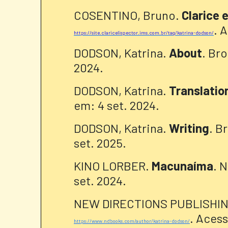
COSENTINO, Bruno.
Clarice 
. 
https://site.claricelispector.ims.com.br/tag/katrina-dodson/
DODSON, Katrina.
About
. Br
2024.
DODSON, Katrina.
Translatio
em: 4 set. 2024.
DODSON, Katrina.
Writing
. B
set. 2025.
KINO LORBER.
Macunaíma
. 
set. 2024.
NEW DIRECTIONS PUBLISHI
. Acess
https://www.ndbooks.com/author/katrina-dodson/