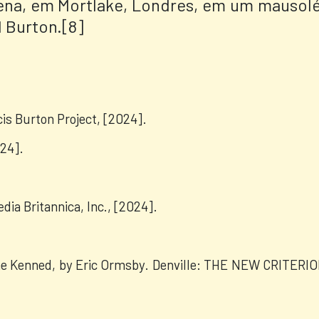
lena, em Mortlake, Londres, em um mausol
 Burton.[8]
cis Burton Project, [2024].
024].
ia Britannica, Inc., [2024].
ne Kenned, by Eric Ormsby. Denville:
THE NEW CRITERIO