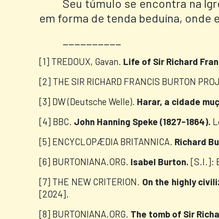
Seu túmulo se encontra na Ig
em forma de tenda beduína, onde es
__________
[1] TREDOUX, Gavan.
Life of Sir Richard Fra
[2] THE SIR RICHARD FRANCIS BURTON PRO
[3] DW (Deutsche Welle).
Harar, a cidade mu
[4] BBC.
John Hanning Speke (1827-1864).
Lo
[5] ENCYCLOPÆDIA BRITANNICA.
Richard Bu
[6] BURTONIANA.ORG.
Isabel Burton.
[S.l.]:
[7]
THE NEW CRITERION.
On the highly civi
[2024].
[8] BURTONIANA.ORG.
The tomb of Sir Rich