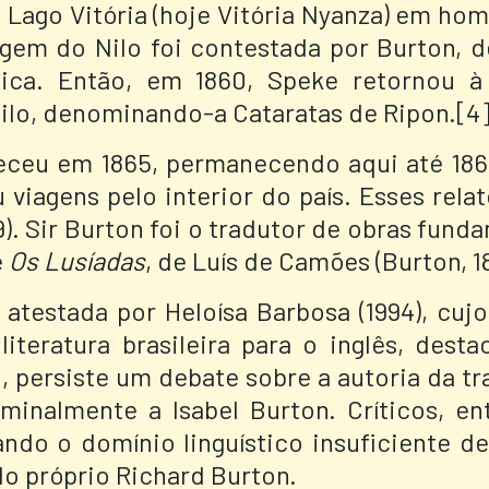
Lago Vitória (hoje Vitória Nyanza) em ho
rigem do Nilo foi contestada por Burton,
gica. Então, em 1860, Speke retornou 
 Nilo, denominando-a Cataratas de Ripon.[4
teceu em 1865, permanecendo aqui até 18
u viagens pelo interior do país.
Esses rela
9).
Sir Burton foi o tradutor de obras fun
e
Os Lusíadas
, de Luís de Camões (Burton, 1
 atestada por Heloísa Barbosa (1994), cuj
iteratura brasileira para o inglês, dest
o, persiste um debate sobre a autoria da 
ominalmente a Isabel Burton. Críticos, en
ando o domínio linguístico insuficiente 
do próprio Richard Burton.