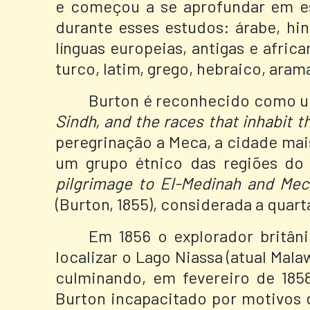
e começou a se aprofundar em es
durante esses estudos: árabe, hin
línguas europeias, antigas e africa
turco, latim, grego, hebraico, aramai
Burton é reconhecido como um 
Sindh, and the races that inhabit t
peregrinação a Meca, a cidade mais
um grupo étnico das regiões do
pilgrimage to El-Medinah and Me
(Burton, 1855), considerada a quart
Em 1856 o explorador britân
localizar o Lago Niassa (atual Mala
culminando, em fevereiro de 185
Burton incapacitado por motivos 