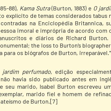
885-88),
Kama Sutra
(Burton, 1883) e
O jard
to explícito de temas considerados tabus 
contradas na Enciclopédia Britannica, s
essoa imoral e imprópria de acordo com 
anuscritos e diários de Richard Burton
onumental; the loss to Burton’s biographer
 para os biógrafos de Burton, irreparável."
 jardim perfumado
, edição especialmen
não havia sido publicado antes em ingl
de seu marido, Isabel Burton escreveu u
 exemplar, marido fiel e homem de refina
ateísmo de Burton.[7]