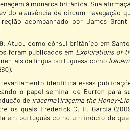
menagem à monarca britânica. Sua afirmaç
 devido à ausência de circum-navegação q
à região acompanhado por James Grant
]
69. Atuou como cônsul britânico em Santo
tos foram publicados em
Explorations of t
damentais da língua portuguesa como
Iracem
880).
o levantamento identifica essas publicaçõ
acando o papel seminal de Burton para s
tradução de
Iracema
(
Iraçéma the Honey-Lip
tre os quais Frederick C. H. Garcia (2009
dela em português como um indício de que