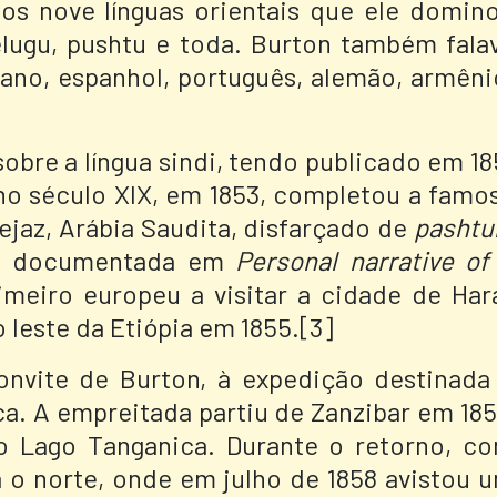
os nove línguas orientais que ele domin
telugu, pushtu e toda. Burton também fala
aliano, espanhol, português, alemão, armêni
bre a língua sindi, tendo publicado em 18
o século XIX, em 1853, completou a famo
Hejaz, Arábia Saudita, disfarçado de
pashtu
cia documentada em
Personal narrative of
imeiro europeu a visitar a cidade de Har
o leste da Etiópia em 1855.[3]
onvite de Burton, à expedição destinada
oca. A empreitada partiu de Zanzibar em 185
o Lago Tanganica. Durante o retorno, c
 o norte, onde em julho de 1858 avistou 