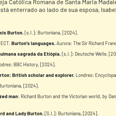
reja Católica Romana de Santa Maria Mada
tá enterrado ao lado de sua esposa, Isabel
ncis Burton.
[s.l.]:
Burtoniana, [2024].
JECT.
Burton's languages.
Aurora: The Sir Richard Fran
çulmana sagrada da Etiópia.
[s.l.]: Deutsche Welle, [2
dres: BBC History, [2024].
rton: British scholar and explorer.
Londres: Encyclopæd
 Burtoniana, [2024].
lized man
: Richard Burton and the Victorian world, by Da
ard and Lady Burton.
[S.l.]: Burtoniana, [2024].