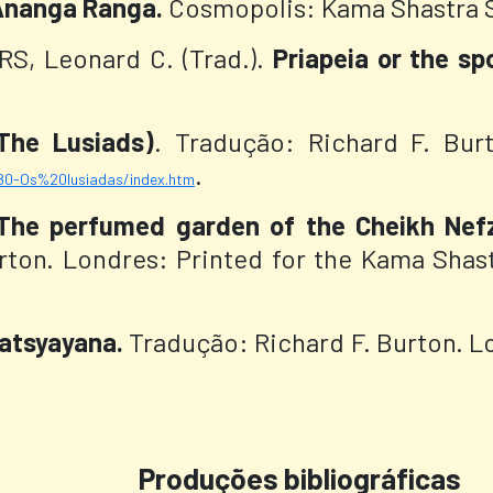
Ananga Ranga.
Cosmopolis: Kama Shastra S
S, Leonard C. (Trad.).
Priapeia or the sp
The Lusiads)
. Tradução: Richard F. Bur
.
880-Os%20lusiadas/index.htm
The perfumed garden of the Cheikh Nefza
rton. Londres: Printed for the Kama Shas
atsyayana.
Tradução: Richard F. Burton. L
Produções bibliográficas