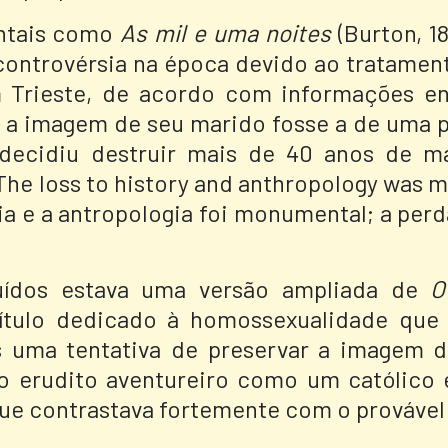
entais como
As mil e uma noites
(Burton, 1
controvérsia na época devido ao tratamen
m Trieste, de acordo com informações en
 a imagem de seu marido fosse a de uma p
 decidiu destruir mais de 40 anos de m
The loss to history and anthropology was m
ria e a antropologia foi monumental; a perda
uídos estava uma versão ampliada de
O
tulo dedicado à homossexualidade que 
is uma tentativa de preservar a imagem 
r o erudito aventureiro como um católico
e contrastava fortemente com o provável 