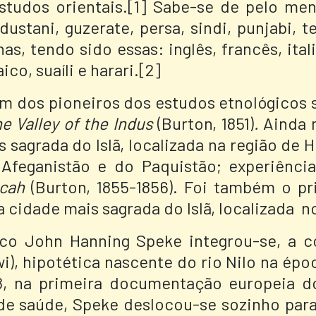
tudos orientais.[1] Sabe-se de pelo men
dustani, guzerate, persa, sindi, punjabi, 
nas, tendo sido essas: inglês, francês, it
co, suaíli e harari.[2]
dos pioneiros dos estudos etnológicos so
he Valley of the Indus
(Burton, 1851)
.
Ainda n
 sagrada do Islã, localizada na região de 
 Afeganistão e do Paquistão; experiên
ccah
(Burton, 1855-1856). Foi também o pr
a cidade mais sagrada do Islã, localizada
n
ico John Hanning Speke integrou-se, a c
wi), hipotética nascente do rio Nilo na ép
8, na primeira documentação europeia d
de saúde, Speke deslocou-se sozinho para