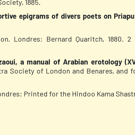
ociety, 1885.
ortive epigrams of divers poets on Priapu
ton. Londres: Bernard Quaritch, 1880.
2 
oui, a manual of Arabian erotology (XV
tra Society of London and Benares, and f
ondres: Printed for the Hindoo Kama Shast