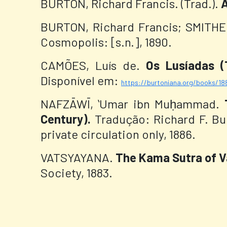
BURTON, Richard Francis. (Trad.).
BURTON, Richard Francis; SMITHER
Cosmopolis: [s.n.], 1890.
CAMÕES, Luís de.
Os Lusíadas (
Disponível em:
https://burtoniana.org/books/1
NAFZĀWĪ, ʻUmar ibn Muḥammad.
Century).
Tradução: Richard F. Bu
private circulation only, 1886.
VATSYAYANA.
The Kama Sutra of V
Society, 1883.